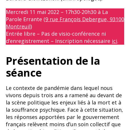
Mercredi 11 mai 2022 – 17h30-20h30 à La
Parole Errante (
9 rue François Debergue, 93100
Montreuil
)
Entrée libre – Pas de visio-conférence ni
d’enregistrement – Inscription nécessaire
ici
.
Présentation de la
séance
Le contexte de pandémie dans lequel nous
vivons depuis trois ans a ramené au devant de
la scène politique les enjeux liés à la mort et à
la souffrance psychique. Face à cette situation,
les réponses apportées par le gouvernement
français relèvent moins d’un soin collectif que