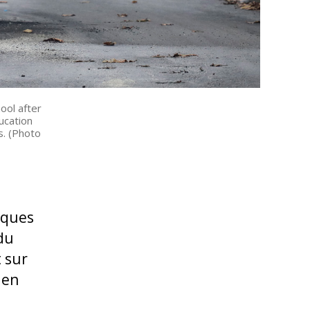
ool after
ucation
s. (Photo
lques
du
t sur
 en