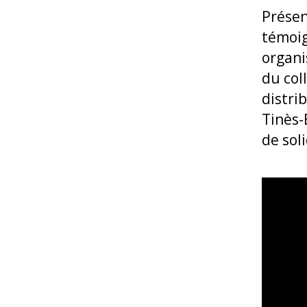
Présen
témoig
organi
du col
distri
Tinès-
de sol