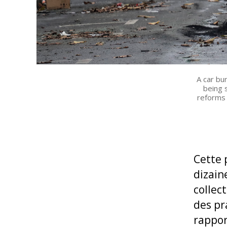
A car bu
being 
reforms 
Cette 
dizain
collect
des pr
rapport