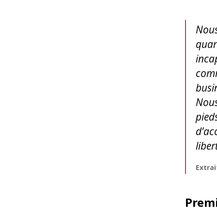
Nous
quart
incap
comm
busi
Nous 
pied
d’acc
liber
Extrai
Premi