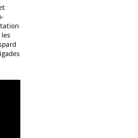
et
o-
tation
 les
aspard
rigades