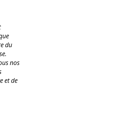
t
 que
re du
se.
sous nos
s
e et de