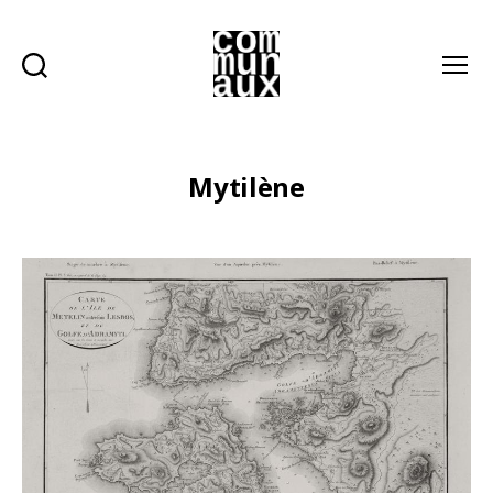
Recherche
Menu
Les
communaux
Mytilène