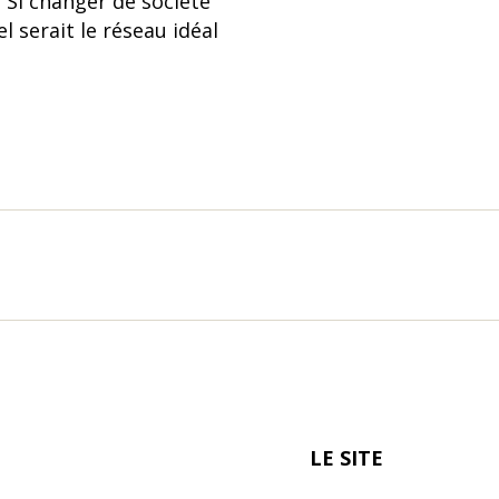
? Si changer de société
l serait le réseau idéal
LE SITE