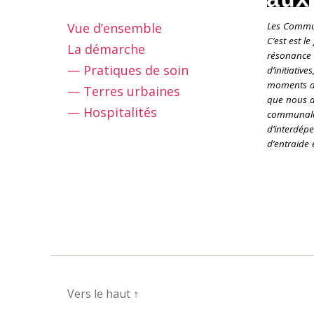
Vue d’ensemble
Les Commun
C’est est le
La démarche
résonance 
— Pratiques de soin
d’initiative
moments de
— Terres urbaines
que nous a
— Hospitalités
communale
d’interdép
d’entraide 
Vers le haut
↑